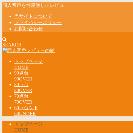
同人音声を忖度無しにレビュー
当サイトについて
プライバシーポリシー
お問い合わせ
SEARCH
トップページ
HOME
90点台
90OVER
80点台
80OVER
70点台
70OVER
60点台以下
60UNDER
トップページ
HOME