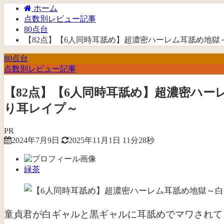
ホーム
点数別レビュー記事
80点台
【82点】【6人同時耳舐め】超濃密ハーレム耳舐め地獄
80点台
点数別レビュー記事
【82点】【6人同時耳舐め】超濃密ハー
り耳レイプ～
PR
2024年7月9日
2025年11月1日
11分28秒
緑茶
童貞君が白ギャルと黒ギャルに耳舐めでマワされて