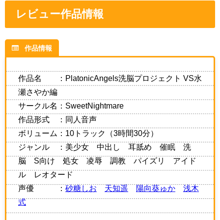
レビュー作品情報
作品情報
作品名 ：PlatonicAngels洗脳プロジェクト VS水
瀬さやか編
サークル名：SweetNightmare
作品形式 ：同人音声
ボリューム：10トラック（3時間30分）
ジャンル ：美少女 中出し 耳舐め 催眠 洗
脳 S向け 処女 凌辱 調教 パイズリ アイド
ル レオタード
声優 ：
砂糖しお
天知遥
陽向葵ゅか
浅木
式