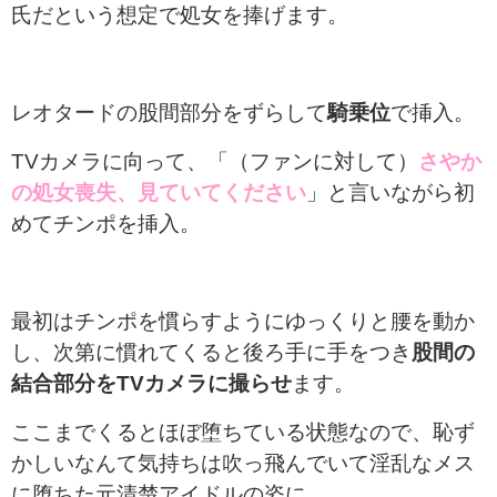
氏だという想定で処女を捧げます。
レオタードの股間部分をずらして
騎乗位
で挿入。
TVカメラに向って、「（ファンに対して）
さやか
の処女喪失、見ていてください
」と言いながら初
めてチンポを挿入。
最初はチンポを慣らすようにゆっくりと腰を動か
し、次第に慣れてくると後ろ手に手をつき
股間の
結合部分をTVカメラに撮らせ
ます。
ここまでくるとほぼ堕ちている状態なので、恥ず
かしいなんて気持ちは吹っ飛んでいて淫乱なメス
に堕ちた元清楚アイドルの姿に。