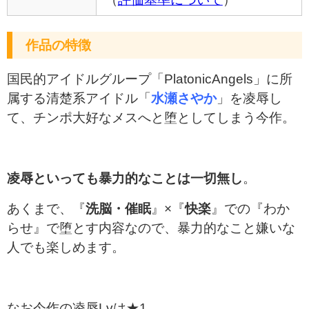
作品の特徴
国民的アイドルグループ「PlatonicAngels」に所
属する清楚系アイドル「
水瀬さやか
」を凌辱し
て、チンポ大好なメスへと堕としてしまう今作。
凌辱といっても暴力的なことは一切無し
。
あくまで、『
洗脳・催眠
』×『
快楽
』での『わか
らせ』で堕とす内容なので、暴力的なこと嫌いな
人でも楽しめます。
なお今作の凌辱Lvは★1。