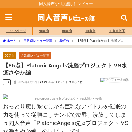
同人音声を忖度無しにレビュー
トップページ
90点台
80点台
70点台
60点台以下
ホーム
点数別レビュー記事
80点台
【85点】PlatonicAngels洗脳プロジ
ェクト VS水瀬さやか編
80点台
点数別レビュー記事
【85点】PlatonicAngels洗脳プロジェクト VS水
瀬さやか編
PR
2024年4月27日
2025年10月27日
15分1秒
おっとり癒し系でしかも巨乳なアイドルを催眠の
力を使って従順にしチンポで凌辱、洗脳してしま
う同人音声「PlatonicAngels洗脳プロジェクト VS
水瀬さやか編」のレビューです。