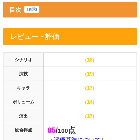
目次
[
表示
]
レビュー・評価
18
シナリオ
19
演技
17
キャラ
14
ボリューム
17
演出
85
/
点
100
総合得点
（
評価基準について
）