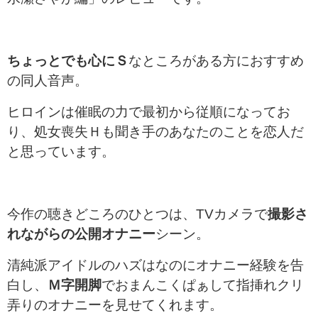
ちょっとでも心にＳ
なところがある方におすすめ
の同人音声。
ヒロインは催眠の力で最初から従順になってお
り、処女喪失Ｈも聞き手のあなたのことを恋人だ
と思っています。
今作の聴きどころのひとつは、TVカメラで
撮影さ
れながらの公開オナニー
シーン。
清純派アイドルのハズはなのにオナニー経験を告
白し、
Ｍ字開脚
でおまんこくぱぁして指挿れクリ
弄りのオナニーを見せてくれます。