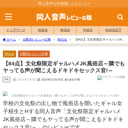
同人音声を忖度無しにレビュー
トップページ
90点台
80点台
70点台
60点台以下
ホーム
点数別レビュー記事
80点台
【84点】文化祭限定ギャルハメJK風
俗店～隣でもヤってる声が聞こえるドキドキセックス音!～
80点台
点数別レビュー記事
【84点】文化祭限定ギャルハメJK風俗店～隣でも
ヤってる声が聞こえるドキドキセックス音!～
PR
2024年4月5日
2025年10月25日
18分37秒
学校の文化祭の出し物で風俗店を開いたギャル女
子校生とHする同人音声「文化祭限定ギャルハメ
JK風俗店～隣でもヤってる声が聞こえるドキドキ
セックス音!～」のレビューです。