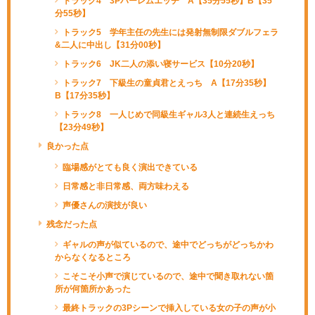
トラック4 3Pハーレムエッチ A【35分55秒】B【35
分55秒】
トラック5 学年主任の先生には発射無制限ダブルフェラ
&二人に中出し【31分00秒】
トラック6 JK二人の添い寝サービス【10分20秒】
トラック7 下級生の童貞君とえっち A【17分35秒】
B【17分35秒】
トラック8 一人じめで同級生ギャル3人と連続生えっち
【23分49秒】
良かった点
臨場感がとても良く演出できている
日常感と非日常感、両方味わえる
声優さんの演技が良い
残念だった点
ギャルの声が似ているので、途中でどっちがどっちかわ
からなくなるところ
こそこそ小声で演じているので、途中で聞き取れない箇
所が何箇所かあった
最終トラックの3Pシーンで挿入している女の子の声が小