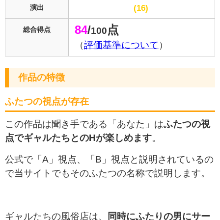
16
演出
84
/
点
100
総合得点
（
評価基準について
）
作品の特徴
ふたつの視点が存在
この作品は聞き手である「あなた」は
ふたつの視
点でギャルたちとのHが楽しめます
。
公式で「A」視点、「B」視点と説明されているの
で当サイトでもそのふたつの名称で説明します。
ギャルたちの風俗店は、
同時にふたりの男にサー