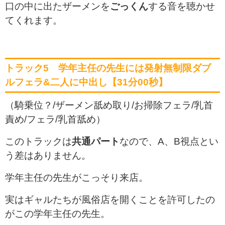
口の中に出たザーメンを
ごっくん
する音を聴かせ
てくれます。
トラック5 学年主任の先生には発射無制限ダブ
ルフェラ&二人に中出し【31分00秒】
（騎乗位？/ザーメン舐め取り/お掃除フェラ/乳首
責め/フェラ/乳首舐め）
このトラックは
共通パート
なので、A、B視点とい
う差はありません。
学年主任の先生がこっそり来店。
実はギャルたちが風俗店を開くことを許可したの
がこの学年主任の先生。