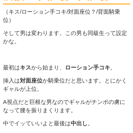
（キス/ローション手コキ/対面座位？/背面騎乗
位）
そして男は変わります。この男も同級生って設定
かな。
最初は
キス
から始まり、
ローション手コキ
。
挿入は
対面座位
か騎乗位だと思います。とにかく
ギャルが上位。
A視点だと巨根な男なのでギャルがチンポの虜に
なって腰を振りまくります。
中でイッていいよと最後は
中出し
。