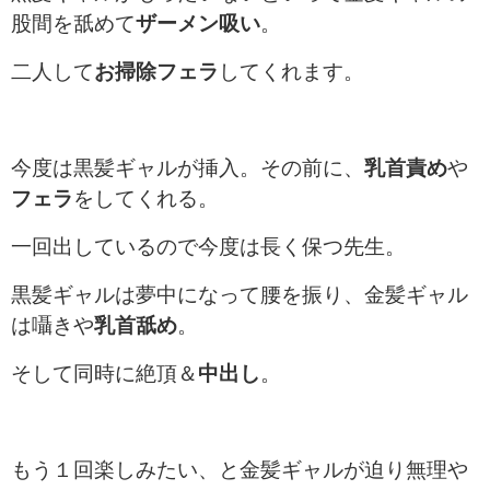
股間を舐めて
ザーメン吸い
。
二人して
お掃除フェラ
してくれます。
今度は黒髪ギャルが挿入。その前に、
乳首責め
や
フェラ
をしてくれる。
一回出しているので今度は長く保つ先生。
黒髪ギャルは夢中になって腰を振り、金髪ギャル
は囁きや
乳首舐め
。
そして同時に絶頂＆
中出し
。
もう１回楽しみたい、と金髪ギャルが迫り無理や