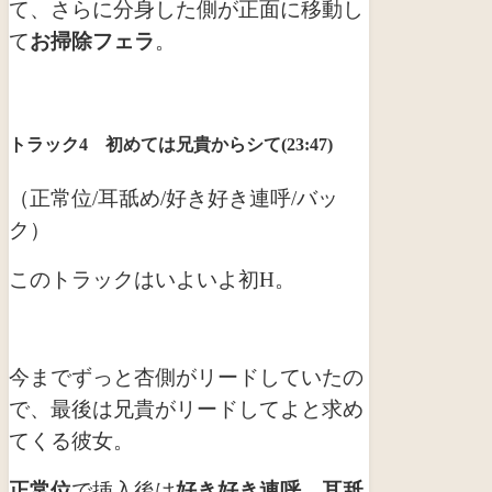
て、さらに分身した側が正面に移動し
て
お掃除フェラ
。
トラック4 初めては兄貴からシて(23:47)
（正常位/耳舐め/好き好き連呼/バッ
ク）
このトラックはいよいよ初H。
今までずっと杏側がリードしていたの
で、最後は兄貴がリードしてよと求め
てくる彼女。
正常位
で挿入後は
好き好き連呼
。
耳舐