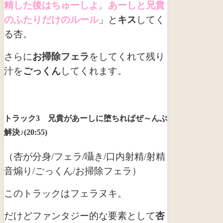
精した後はちゅーしよ。あーしと兄貴
のふたりだけのルール
」と
キス
してく
る杏。
さらに
お掃除フェラ
をしてくれて残り
汁を
ごっくん
してくれます。
トラック3 兄貴があーしに堕ちればぜ～んぶ
解決♪(20:55)
（杏が分身/フェラ/囁き/口内射精/射精
音煽り/ごっくん/お掃除フェラ）
このトラックはフェラヌキ。
だけどファンタジー的な要素として
杏