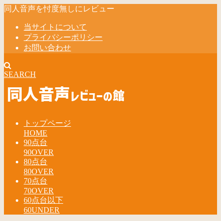
同人音声を忖度無しにレビュー
当サイトについて
プライバシーポリシー
お問い合わせ
SEARCH
トップページ
HOME
90点台
90OVER
80点台
80OVER
70点台
70OVER
60点台以下
60UNDER