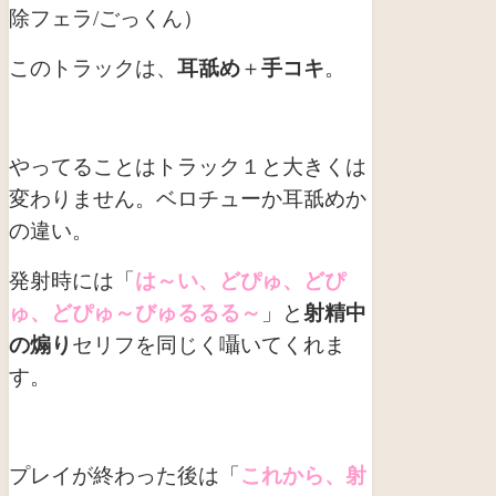
除フェラ/ごっくん）
このトラックは、
耳舐め
＋
手コキ
。
やってることはトラック１と大きくは
変わりません。ベロチューか耳舐めか
の違い。
発射時には「
は～い、どぴゅ、どぴ
ゅ、どぴゅ～びゅるるる～
」と
射精中
の煽り
セリフを同じく囁いてくれま
す。
プレイが終わった後は「
これから、射