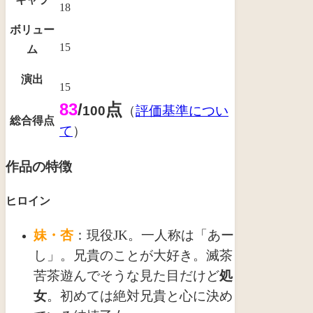
18
ボリュー
15
ム
演出
15
83
/
点
100
（
評価基準につい
総合得点
て
）
作品の特徴
ヒロイン
妹・杏
：現役JK。一人称は「あー
し」。兄貴のことが大好き。滅茶
苦茶遊んでそうな見た目だけど
処
女
。初めては絶対兄貴と心に決め