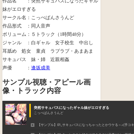
作品名 ：突然サキュバスになったギャル
妹がエロすぎる
サークル名：こっぺぱんさうんど
作品形式 ：同人音声
ボリューム：５トラック（1時間48分）
ジャンル ：白ギャル 女子校生 中出し
耳舐め 処女 童貞 ラブラブ・あまあま
サキュバス 妹・姉 近親相姦
声優 ：
逢坂成美
サンプル視聴・アピール画
像・トラック内容