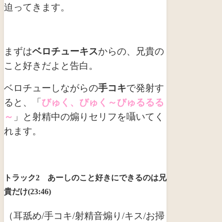
迫ってきます。
まずは
ベロチューキス
からの、兄貴の
こと好きだよと告白。
ベロチューしながらの
手コキ
で発射す
ると、「
びゅく、びゅく～びゅるるる
～
」と射精中の煽りセリフを囁いてく
れます。
トラック2 あーしのこと好きにできるのは兄
貴だけ(23:46)
（耳舐め/手コキ/射精音煽り/キス/お掃