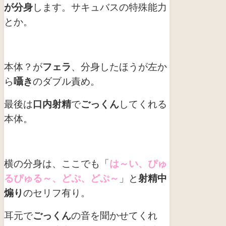
が分身
します。サキュバスの特殊能力
とか。
本体？が
フェラ
、分身したほうが左か
ら
囁き
のダブル責め。
最後は
口内射精
で
ごっくん
してくれる
本体。
横の分身は、ここでも「
は～い、ぴゅ
るぴゅる～、どぷ、どぷ～
」と
射精中
煽り
のセリフ有り。
耳元で
ごっくん
の音を聞かせてくれ