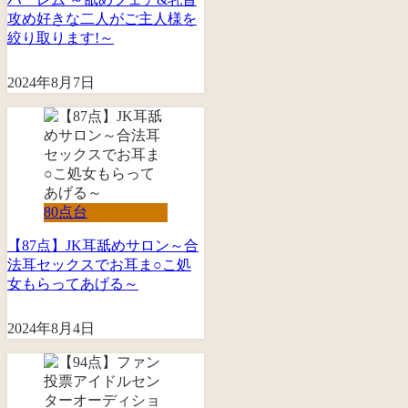
攻め好きな二人がご主人様を
絞り取ります!～
2024年8月7日
80点台
【87点】JK耳舐めサロン～合
法耳セックスでお耳ま○こ処
女もらってあげる～
2024年8月4日