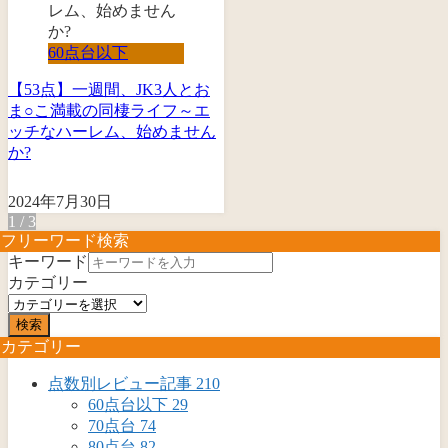
60点台以下
【53点】一週間、JK3人とお
ま○こ満載の同棲ライフ～エ
ッチなハーレム、始めません
か?
2024年7月30日
1 / 3
フリーワード検索
キーワード
カテゴリー
検索
カテゴリー
点数別レビュー記事
210
60点台以下
29
70点台
74
80点台
82