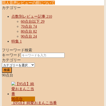
同人音声レビューの館について
カテゴリー
点数別レビュー記事
210
60点台以下
29
70点台
74
80点台
82
90点台
24
特集
1
フリーワード検索
キーワード
カテゴリー
検索
90点台
90点台
【95点】純愛おまんこ当番