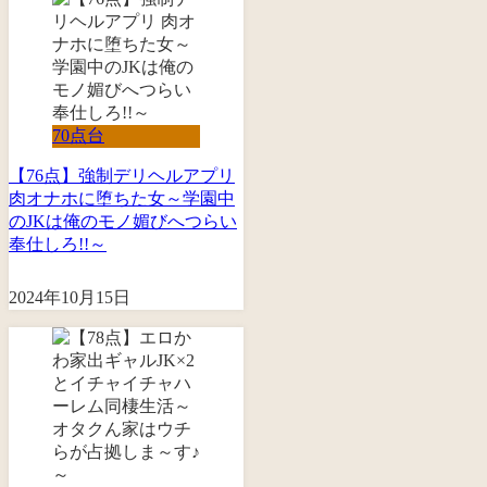
70点台
【76点】強制デリヘルアプリ
肉オナホに堕ちた女～学園中
のJKは俺のモノ媚びへつらい
奉仕しろ!!～
2024年10月15日