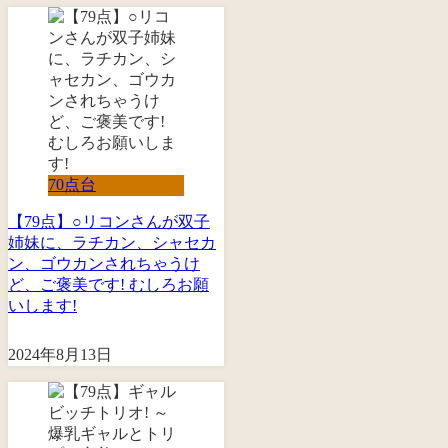
70点台
【79点】○リコンさんが双子
姉妹に、ラチカン、シャセカ
ン、ゴウカンされちゃうけ
ど、ご褒美です! むしろお願
いします!
2024年8月13日