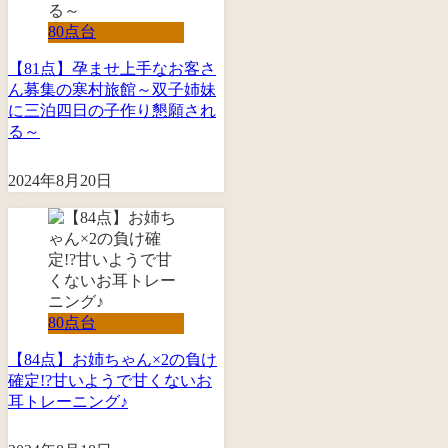
80点台
【81点】孕ませ上手なお客さ
ん募集の寒村旅館～双子姉妹
に三泊四日の子作り懇願され
る～
2024年8月20日
80点台
【84点】お姉ちゃん×2の負け
確定!?甘いようで甘くないお
耳トレーニング♪