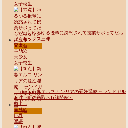
女子校生
【92点】ゆるゆる後輩に誘惑されて授業サボってだら
だらセックス三昧
中出し
90点台
耳舐め
美少女
女子校生
【90点】新妻エルフ リンリアの愛妊淫療 ～ランドガル
ト城下町の寝取られ診陵館～
中出し
耳舐め
90点台
巨乳
淫語