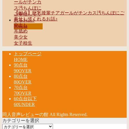
【83点】巨乳後輩チアガールがチンカス汚ちんぽにご
奉仕してくれるお話♪
中出し
80点台
耳舐め
美少女
女子校生
トップページ
HOME
90点台
90OVER
80点台
80OVER
70点台
70OVER
60点台以下
60UNDER
同人音声レビューの館 All Rights Reserved.
カテゴリーを選択
カ