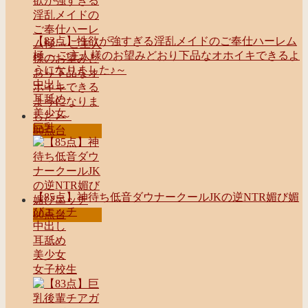
【83点】性欲が強すぎる淫乱メイドのご奉仕ハーレム
極 ～ご主人様のお望みどおり下品なオホイキできるよ
うになりました♪～
中出し
耳舐め
美少女
巨乳
80点台
【85点】神待ち低音ダウナークールJKの逆NTR媚び媚
びエッチ
80点台
中出し
耳舐め
美少女
女子校生