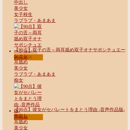
中出し
美少女
女子校生
ラブラブ・あまあま
【90点】双子の舌～両耳舐め双子オナサポシチュエー
ション～
90点台
耳舐め
美少女
ラブラブ・あまあま
痴女
【90点】彼女がセパレートをまとう理由 -音声作品版-
中出し
90点台
耳舐め
美少女