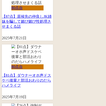
80点台
【87点】居候先の仲良しJK姉
妹を騙して媚び媚び性処理さ
せまくる話
2025年7月21日
80点台
【81点】ダウナーオホ声ドス
ケベ後輩と部活おわりのだら
ハメライフ
2025年7月19日