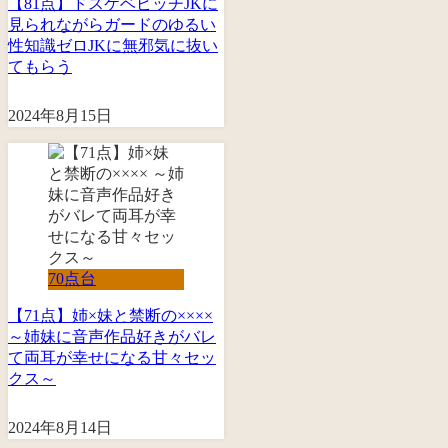
【81点】ドスケベビッチJKに
見られながらガードのゆるい
性知識ゼロJKに無邪気に抜い
てもらう
2024年8月15日
70点台
【71点】姉×妹と禁断の××××
～姉妹に音声作品好きがバレ
て両耳が幸せになる甘々セッ
クス～
2024年8月14日