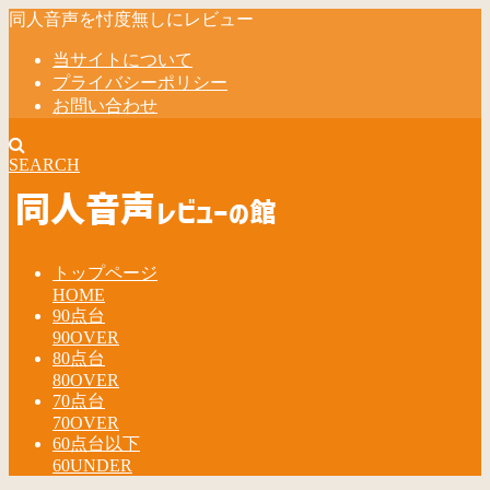
同人音声を忖度無しにレビュー
当サイトについて
プライバシーポリシー
お問い合わせ
SEARCH
トップページ
HOME
90点台
90OVER
80点台
80OVER
70点台
70OVER
60点台以下
60UNDER