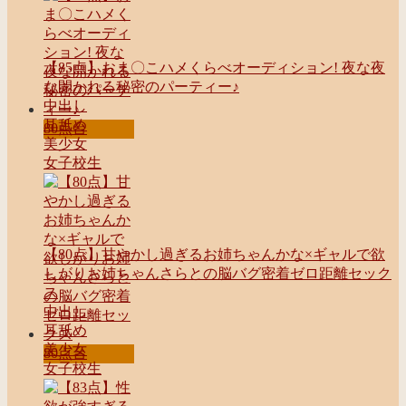
【85点】おま〇こハメくらべオーディション! 夜な夜
な開かれる秘密のパーティー♪
中出し
耳舐め
80点台
美少女
女子校生
【80点】甘やかし過ぎるお姉ちゃんかな×ギャルで欲
しがりお姉ちゃんさらとの脳バグ密着ゼロ距離セック
ス
中出し
耳舐め
美少女
80点台
女子校生