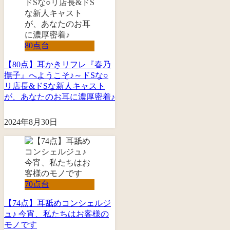
80点台
【80点】耳かきリフレ『春乃
撫子』へようこそ♪～ドSな○
リ店長&ドSな新人キャスト
が、あなたのお耳に濃厚密着♪
2024年8月30日
70点台
【74点】耳舐めコンシェルジ
ュ♪ 今宵、私たちはお客様の
モノです