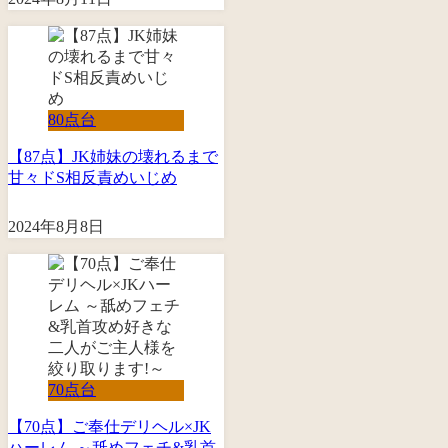
80点台
【87点】JK姉妹の壊れるまで
甘々ドS相反責めいじめ
2024年8月8日
70点台
【70点】ご奉仕デリヘル×JK
ハーレム ～舐めフェチ&乳首