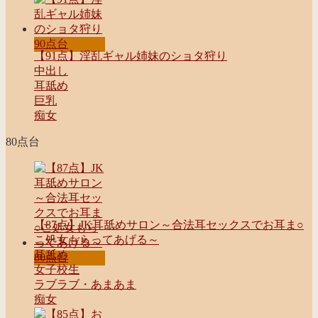
90点台
【91点】淫乱ギャル姉妹のショタ狩り
中出し
耳舐め
巨乳
痴女
80点台
【87点】JK耳舐めサロン～合法耳セックスでお耳ま○
こ処女もらってあげる～
耳舐め
80点台
女子校生
ラブラブ・あまあま
痴女