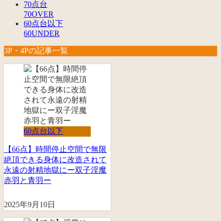
70点台
70OVER
60点台以下
60UNDER
3P・4Pの記事一覧
60点台以下
【66点】時間停止空間で無限
絶頂できる身体に改造されて
永遠の射精地獄にー双子淫魔
赤羽と青羽ー
2025年9月10日