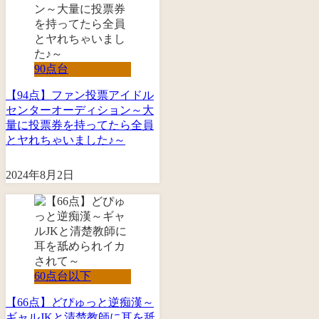
90点台
【94点】ファン投票アイドル
センターオーディション～大
量に投票券を持ってたら全員
とヤれちゃいました♪～
2024年8月2日
60点台以下
【66点】どぴゅっと逆痴漢～
ギャルJKと清楚教師に耳を舐