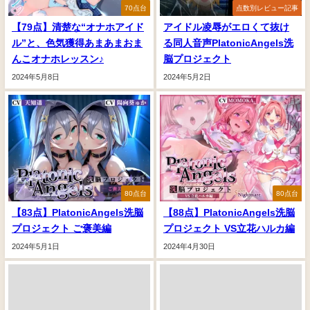
70点台
点数別レビュー記事
【79点】清楚な“オナホアイド
アイドル凌辱がエロくて抜け
ル”と、色気獲得あまあまおま
る同人音声PlatonicAngels洗
んこオナホレッスン♪
脳プロジェクト
2024年5月8日
2024年5月2日
80点台
80点台
【83点】PlatonicAngels洗脳
【88点】PlatonicAngels洗脳
プロジェクト ご褒美編
プロジェクト VS立花ハルカ編
2024年5月1日
2024年4月30日