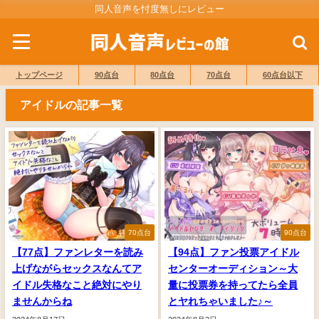
同人音声を忖度無しにレビュー
トップページ
90点台
80点台
70点台
60点台以下
アイドルの記事一覧
70点台
90点台
【77点】ファンレターを読み
【94点】ファン投票アイドル
上げながらセックスなんてア
センターオーディション～大
イドル失格なこと絶対にやり
量に投票券を持ってたら全員
ませんからね
とヤれちゃいました♪～