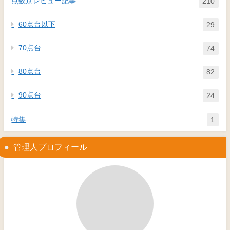
点数別レビュー記事
210
60点台以下
29
70点台
74
80点台
82
90点台
24
特集
1
管理人プロフィール