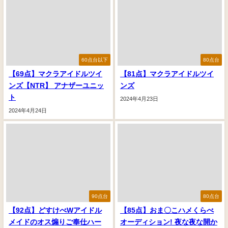
60点台以下
80点台
【69点】マクラアイドルツイ
【81点】マクラアイドルツイ
ンズ【NTR】 アナザーユニッ
ンズ
ト
2024年4月23日
2024年4月24日
90点台
80点台
【92点】どすけべWアイドル
【85点】おま〇こハメくらべ
メイドのオス煽りご奉仕ハー
オーディション! 夜な夜な開か