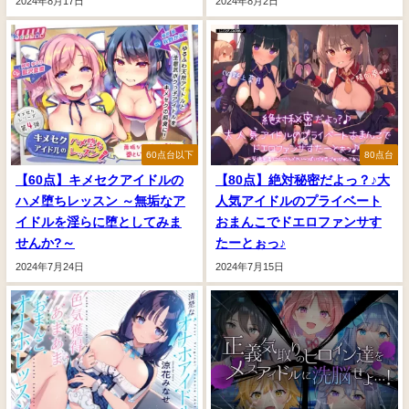
2024年8月17日
2024年8月2日
60点台以下
80点台
【60点】キメセクアイドルの
【80点】絶対秘密だよっ？♪大
ハメ堕ちレッスン ～無垢なア
人気アイドルのプライベート
イドルを淫らに堕としてみま
おまんこでドエロファンサす
せんか?～
たーとぉっ♪
2024年7月24日
2024年7月15日